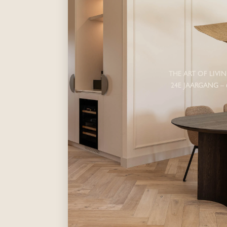
THE ART OF LIVI
24E JAARGANG – 