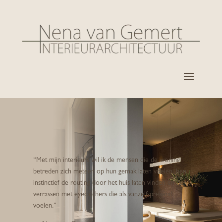
“Met mijn interieurs wil ik de mensen die de woning
betreden zich meteen op hun gemak laten voelen, hen
instinctief de routing door het huis laten vinden en hen
verrassen met eyecatchers die als vanzelfsprekend
voelen.”